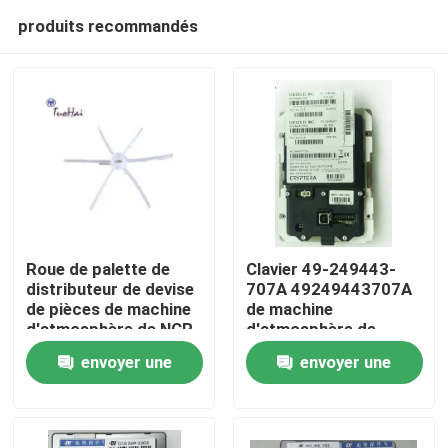
produits recommandés
Roue de palette de
Clavier 49-249443-
distributeur de devise
707A 49249443707A
de pièces de machine
de machine
Maison
d'atmosphère de NCR
d'atmosphère de
4450663299 445-
Diebold EPP7
envoyer une
envoyer une
0663299
Produits
demande
demande
Au sujet de nous