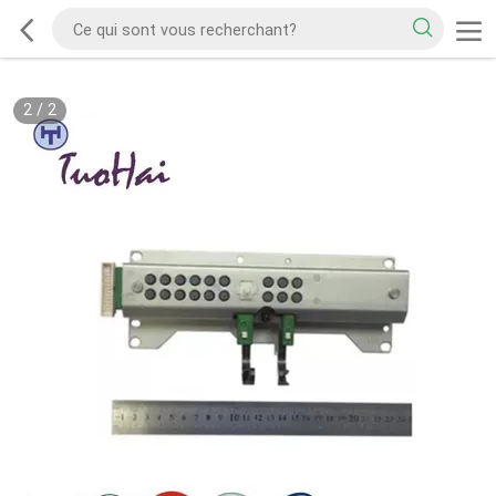
2
/
2