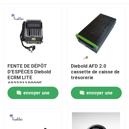
FENTE DE DÉPÔT
Diebold AFD 2.0
D'ESPÈCES Diebold
cassette de caisse de
ECRM LITE
trésorerie
49233110000E
Maison
envoyer une
envoyer une
demande
demande
Produits
Au sujet de nous