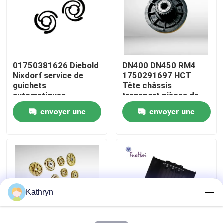
Visite d'usine
Contrôle de qualité
01750381626 Diebold
DN400 DN450 RM4
Nixdorf service de
1750291697 HCT
guichets
Tête châssis
Contactez-nous
automatiques
transport pièces de
rechange
envoyer une
envoyer une
1750291697-1
Demandez une citation
engrenages
demande
demande
ensembles pièces de
machine ATM Diebold
pièces de machine d'atmosphère
Nixdorf
Pièces d'atmosphère de NCR
Kathryn
pièces d'atmosphère de wincor