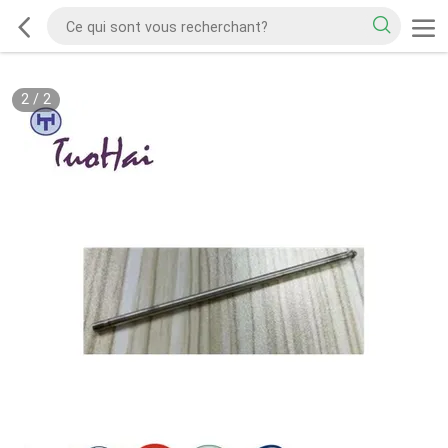
2
/
2