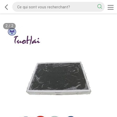
2
/
2