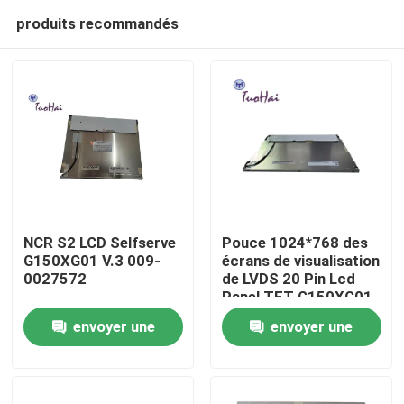
produits recommandés
NCR S2 LCD Selfserve
Pouce 1024*768 des
G150XG01 V.3 009-
écrans de visualisation
0027572
de LVDS 20 Pin Lcd
Maison
Panel TFT G150XG01
V4 15,0
envoyer une
envoyer une
Produits
demande
demande
Au sujet de nous