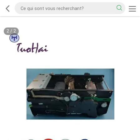
2
/
2