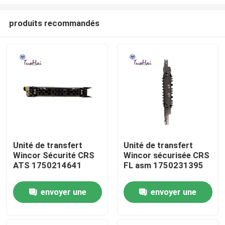
produits recommandés
Unité de transfert
Unité de transfert
Wincor Sécurité CRS
Wincor sécurisée CRS
Maison
ATS 1750214641
FL asm 1750231395
Produits
envoyer une
envoyer une
demande
demande
Au sujet de nous