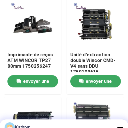
Visite d'usine
Contrôle de qualité
Contactez-nous
Imprimante de reçus
Unité d'extraction
ATM WINCOR TP27
double Wincor CMD-
80mm 1750256247
V4 sans DDU
Demandez une citation
1750109615
envoyer une
envoyer une
pièces de machine d'atmosphère
demande
demande
Pièces d'atmosphère de NCR
pièces d'atmosphère de wincor
Kathryn