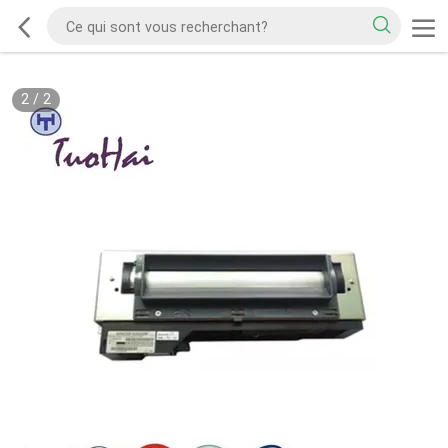
2
/
2