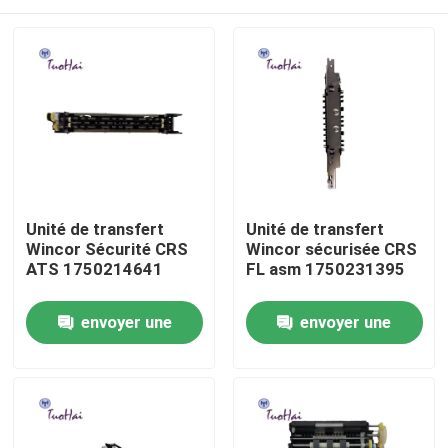
Unité de transfert
Unité de transfert
Wincor Sécurité CRS
Wincor sécurisée CRS
ATS 1750214641
FL asm 1750231395
Maison
envoyer une
envoyer une
demande
demande
Produits
Au sujet de nous