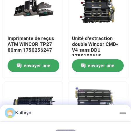
Visite d'usine
Contrôle de qualité
Imprimante de reçus
Unité d'extraction
ATM WINCOR TP27
double Wincor CMD-
80mm 1750256247
V4 sans DDU
Contactez-nous
1750109615
envoyer une
envoyer une
Demandez une citation
demande
demande
pièces de machine d'atmosphère
Pièces d'atmosphère de NCR
Kathryn
pièces d'atmosphère de wincor