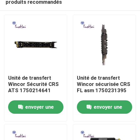
produits recommandés
Unité de transfert
Unité de transfert
Wincor Sécurité CRS
Wincor sécurisée CRS
ATS 1750214641
FL asm 1750231395
Maison
envoyer une
envoyer une
Produits
demande
demande
Au sujet de nous