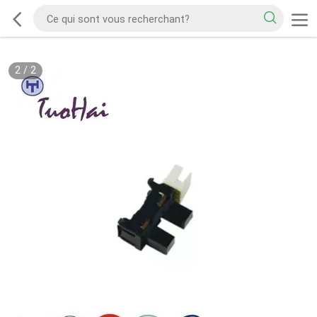
2
/
2