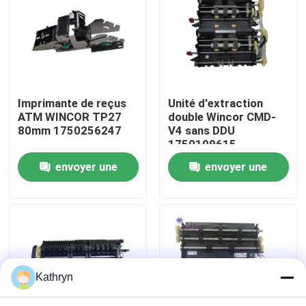
Visite d'usine
Contrôle de qualité
Imprimante de reçus
Unité d'extraction
ATM WINCOR TP27
double Wincor CMD-
Contactez-nous
80mm 1750256247
V4 sans DDU
1750109615
envoyer une
envoyer une
Demandez une citation
demande
demande
pièces de machine d'atmosphère
Pièces d'atmosphère de NCR
Kathryn
pièces d'atmosphère de wincor