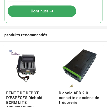
Continuer
produits recommandés
Maison
Produits
FENTE DE DÉPÔT
Diebold AFD 2.0
D'ESPÈCES Diebold
cassette de caisse de
ECRM LITE
trésorerie
Au sujet de nous