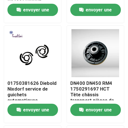
49233110000E
envoyer une
envoyer une
Visite d'usine
demande
demande
Contrôle de qualité
Contactez-nous
Demandez une citation
01750381626 Diebold
DN400 DN450 RM4
pièces de machine d'atmosphère
Nixdorf service de
1750291697 HCT
guichets
Tête châssis
automatiques
transport pièces de
rechange
Pièces d'atmosphère de NCR
envoyer une
envoyer une
1750291697-1
engrenages
demande
demande
ensembles pièces de
pièces d'atmosphère de wincor