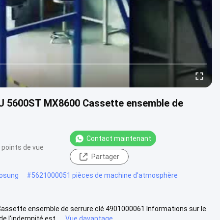
U 5600ST MX8600 Cassette ensemble de
Contact maintenant
 points de vue
Partager
yosung
#
5621000051 pièces de machine d'atmosphère
ette ensemble de serrure clé 4901000061 Informations sur le
l'indemnité est ....
Vue davantage