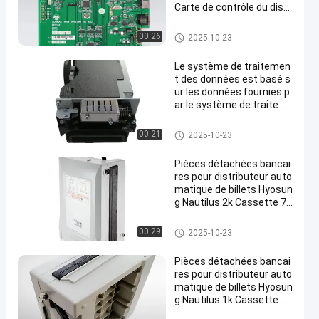
Carte de contrôle du distr
ibuteur 7760000140 Cart
e contrôleur CDU
Pièces d'atmosphère de Hyos
00:26
2025-10-23
ung
Le système de traitemen
t des données est basé s
ur les données fournies p
ar le système de traitem
ent des données.
Pièces d'atmosphère de Hyos
00:21
2025-10-23
ung
Pièces détachées bancai
res pour distributeur auto
matique de billets Hyosun
g Nautilus 2k Cassette 73
10000082
Pièces d'atmosphère de Hyos
00:29
2025-10-23
ung
Pièces détachées bancai
res pour distributeur auto
matique de billets Hyosun
g Nautilus 1k Cassette S7
310000582 7430002494