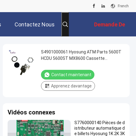
French
s
Contactez Nous
Demande De
Soumission
S4901000061 Hyosung ATM Parts 5600T
HCDU 5600ST MX8600 Cassette
ensemble de serrure clé 4901000061
Contact maintenant
Apprenez davantage
Vidéos connexes
S7760000140 Pièces de d
istributeur automatique d
e billets Hyosung 1K 2K 3K