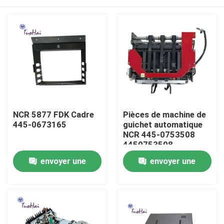
NCR 5877 FDK Cadre
Pièces de machine de
445-0673165
guichet automatique
NCR 445-0753508
4450753508
Maison
envoyer une
envoyer une
demande
demande
Produits
Au sujet de nous