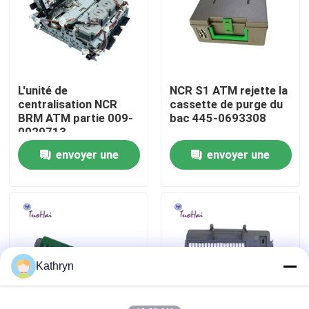
Visite d'usine
Contrôle de qualité
L'unité de
NCR S1 ATM rejette la
centralisation NCR
cassette de purge du
BRM ATM partie 009-
bac 445-0693308
Contactez-nous
0029713
envoyer une
envoyer une
Demandez une citation
demande
demande
pièces de machine d'atmosphère
Pièces d'atmosphère de NCR
Kathryn
pièces d'atmosphère de wincor