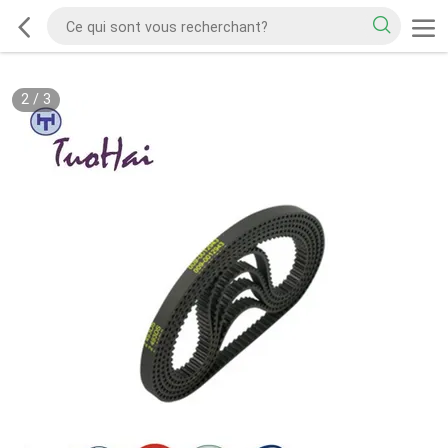
2
/
3