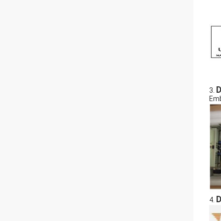
D
3.
Emb
D
4.