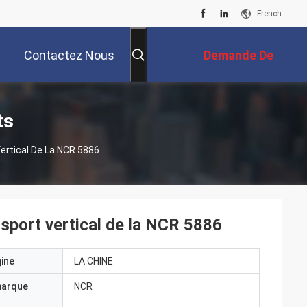
French
Contactez Nous
Demande De
Soumission
ts
rtical De La NCR 5886
port vertical de la NCR 5886
gine
LA CHINE
marque
NCR