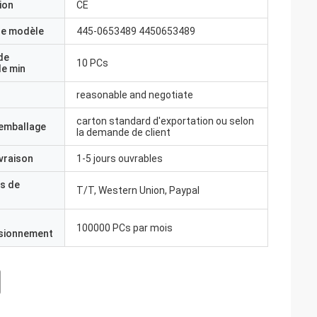
ion
CE
e modèle
445-0653489 4450653489
de
10 PCs
e min
reasonable and negotiate
carton standard d'exportation ou selon
'emballage
la demande de client
ivraison
1-5 jours ouvrables
s de
T/T, Western Union, Paypal
100000 PCs par mois
isionnement