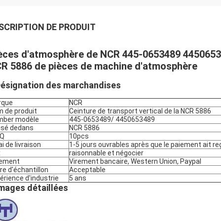
SCRIPTION DE PRODUIT
èces d'atmosphère de NCR 445-0653489 445065348
R 5886 de pièces de machine d'atmosphère
ésignation des marchandises
rque
NCR
 de produit
Ceinture de transport vertical de la NCR 5886
mber modèle
445-0653489/ 4450653489
lisé dedans
NCR 5886
Q
10pcs
ai de livraison
1-5 jours ouvrables après que le paiement ait re
x
raisonnable et négocier
iement
Virement bancaire, Western Union, Paypal
re d'échantillon
Acceptable
érience d'industrie
5 ans
mages détaillées