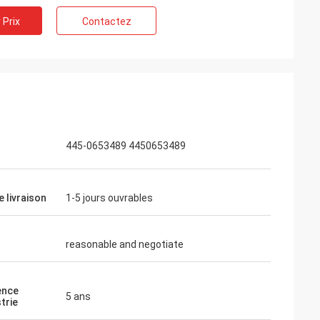
 Prix
Contactez
445-0653489 4450653489
e livraison
1-5 jours ouvrables
reasonable and negotiate
ence
5 ans
trie