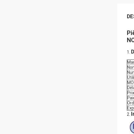
DE
Pi
NC
D
1.
Ma
Nom
Nu
Uti
MO
Dél
Pri
Pa
Ord
Exp
I
2.