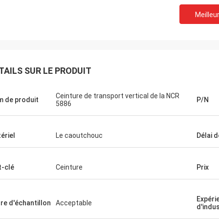
Meilleur
TAILS SUR LE PRODUIT
Ceinture de transport vertical de la NCR
 de produit
P/N
5886
ériel
Le caoutchouc
Délai d
-clé
Ceinture
Prix
Marina
Expéri
re d'échantillon
Acceptable
ervice est très bon, le lancement de
d'indus
 est très détaillé, à nos questions