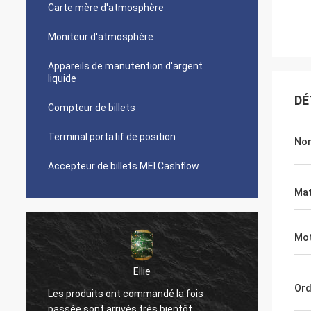
Carte mère d'atmosphère
Moniteur d'atmosphère
Appareils de manutention d'argent
liquide
DÉ
Compteur de billets
Terminal portatif de position
Nom
Accepteur de billets MEI Cashflow
Mat
Mot
Ellie
Ord
e
Les produits ont commandé la fois
Leur s
passée sont arrivés très bientôt,
produit