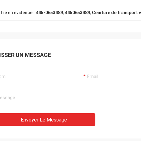
galement être la réponse
tre en évidence
445-0653489
,
4450653489
,
Ceinture de transport v
une et patiente. La qualité du
t est également très bonne, le prix
ès raisonnable, attendent avec
t la coopération continue.
ISSER UN MESSAGE
Envoyer Le Message