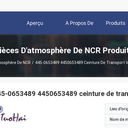
Aperçu
A Propos De
Produits
Nous
ièces D'atmosphère De NCR Produi
mosphère De NCR
/
445-0653489 4450653489 Ceinture De Transport Ve
5-0653489 4450653489 ceinture de trans
Lieu d'ori
Nom de 