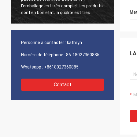
l'emballage est très complet, les produits
peut é
Met
sont en bon état, la qualité est très
opport
garantis, le prix de produit et le fret sont
produi
raisonnable, espèrent continuer à
est tr
coopérer la fois prochaine.
intérê
Personne à contacter :
kathryn
LA
Numéro de téléphone :
86-18027360885
Whatsapp :
+8618027360885
Contact