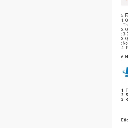
5.
1. Q
: T
2. 
: 3
3. 
: N
4. 
6.
N
1. 
2. 
3. 
Éti